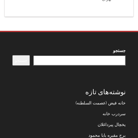
جستجو
جستجو
نوشته‌های تازه
خانه فیض (عصمت السلطنه)
سردرب خانه
یخچال پیرداغلان
برج مقبره بابا محمود