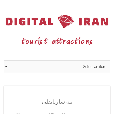
Ski
t
conten
تپه ساربانقلی
29 مهر 1404