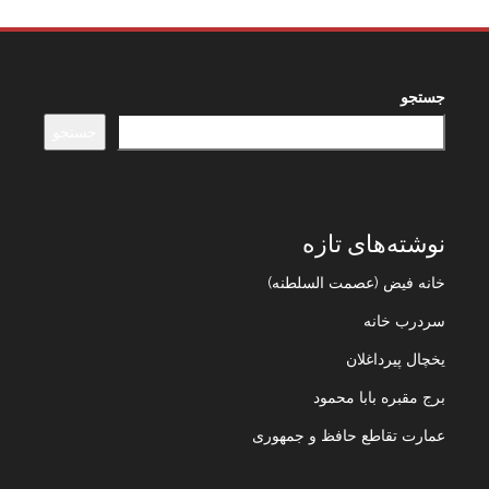
جستجو
جستجو
نوشته‌های تازه
خانه فیض (عصمت السلطنه)
سردرب خانه
یخچال پیرداغلان
برج مقبره بابا محمود
عمارت تقاطع حافظ و جمهوری