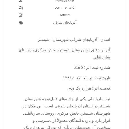
0 comments
Article
آذربایجان شرقی
استان : آذربایجان شرقی شهرستان : شبستر
آدرس دقیق : شهرستان شبستر، بخش مرکزی، روستای
ساربانقلی
شماره ثبت اثر : 6180
تاریخ ثبت اثر : ۱۳۸۱/۰۷/۰۷
قدمت اثر : هزاره یک ق‌م‌
تپه ساربانقلی یکی از جاذبه‌های قابل‌توجه شهرستان
شبستر در استان آذربایجان شرقی است. این مکان در
شهرستان شبستر، بخش مرکزی، روستای ساربانقلی
قرار دارد و بازدیدکنندگان معمولاً از دسترسی و
موقعیت آن خوششان می‌آید. قدمت اثر به هزاره یک