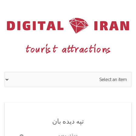
Ski
t
conten
تپه دیده بان
10 آبان 1404