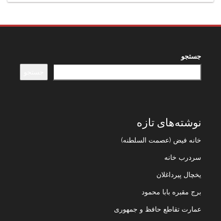
جستجو
جستجو
نوشته‌های تازه
خانه فیض (عصمت السلطنه)
سردرب خانه
یخچال پیرداغلان
برج مقبره بابا محمود
عمارت تقاطع حافظ و جمهوری