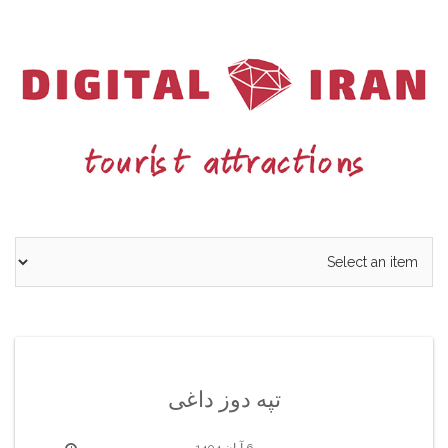
Ski
t
conten
تپه دوز داغی
6 آبان 1404