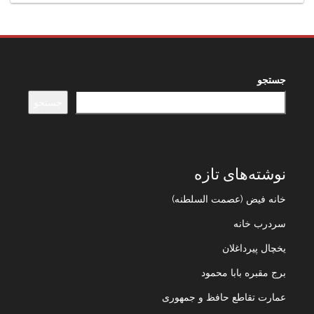
جستجو
جستجو
نوشته‌های تازه
خانه فیض (عصمت السلطنه)
سردرب خانه
یخچال پیرداغلان
برج مقبره بابا محمود
عمارت تقاطع حافظ و جمهوری