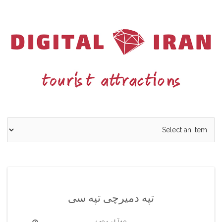
Ski
t
conten
تپه دمیرچی تپه سی
10 آبان 1404