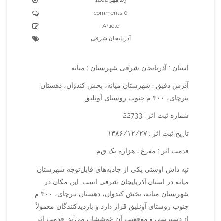
0 comments
Article
آذربایجان شرقی
استان : آذربایجان شرقی شهرستان : میانه
آدرس دقیق : شهرستان میانه، بخش کندوان، دهستان
تیرچای، ۳۰۰ م جنوب روستای آونلیق
شماره ثبت اثر : 22733
تاریخ ثبت اثر : ۱۳۸۶/۱۲/۲۷
قدمت اثر : مفرغ ـ هزاره یک ق‌م‌
تپه داش اوستی یکی از جاذبه‌های قابل‌توجه شهرستان
میانه در استان آذربایجان شرقی است. این مکان در
شهرستان میانه، بخش کندوان، دهستان تیرچای، ۳۰۰ م
جنوب روستای آونلیق قرار دارد و بازدیدکنندگان معمولاً
از دسترسی و موقعیت آن خوششان می‌آید. قدمت اثر