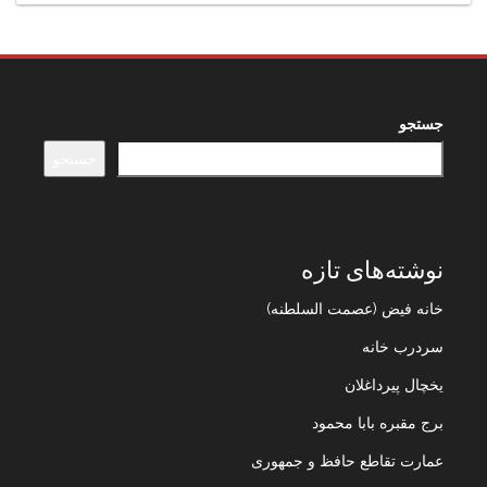
جستجو
جستجو
نوشته‌های تازه
خانه فیض (عصمت السلطنه)
سردرب خانه
یخچال پیرداغلان
برج مقبره بابا محمود
عمارت تقاطع حافظ و جمهوری