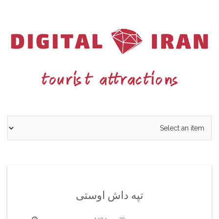
Ski
t
conten
تپه داش اوستی
29 مهر 1404