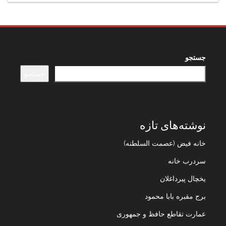
جستجو
جستجو
نوشته‌های تازه
خانه فیض (عصمت السلطنه)
سردرب خانه
یخچال پیرداغلان
برج مقبره بابا محمود
عمارت تقاطع حافظ و جمهوری