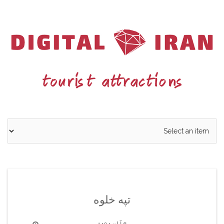
Ski
t
conten
تپه خلوه
6 آبان 1404