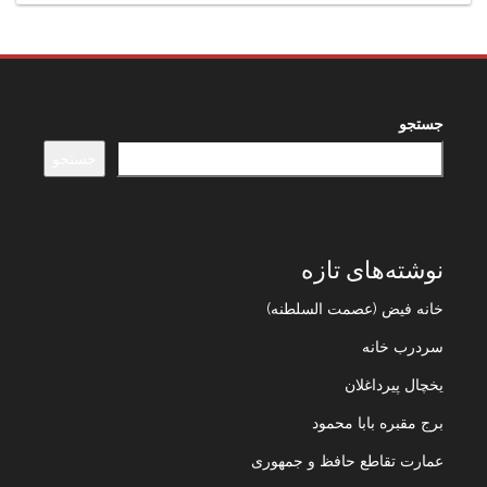
جستجو
جستجو
نوشته‌های تازه
خانه فیض (عصمت السلطنه)
سردرب خانه
یخچال پیرداغلان
برج مقبره بابا محمود
عمارت تقاطع حافظ و جمهوری