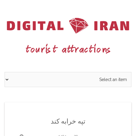
Ski
t
conten
تپه خرابه کند
29 مهر 1404