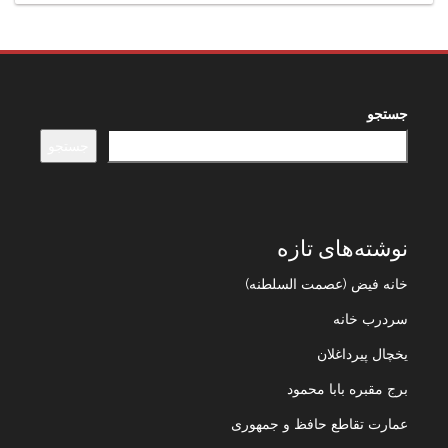
جستجو
جستجو
نوشته‌های تازه
خانه فیض (عصمت السلطنه)
سردرب خانه
یخچال پیرداغلان
برج مقبره بابا محمود
عمارت تقاطع حافظ و جمهوری