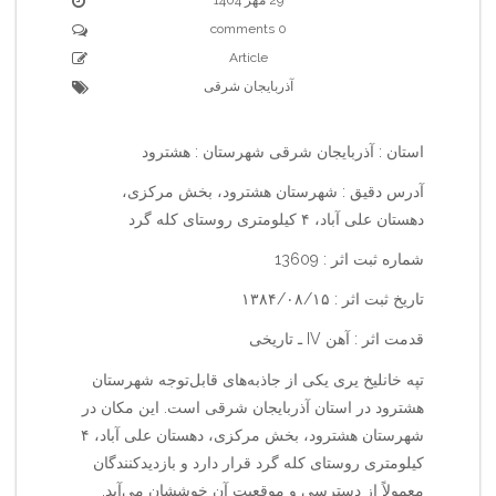
0 comments
Article
آذربایجان شرقی
استان : آذربایجان شرقی شهرستان : هشترود
آدرس دقیق : شهرستان هشترود، بخش مرکزی،
دهستان علی آباد، ۴ کیلومتری روستای کله گرد
شماره ثبت اثر : 13609
تاریخ ثبت اثر : ۱۳۸۴/۰۸/۱۵
قدمت اثر : آهن IV ـ تاریخی
تپه خانلیخ یری یکی از جاذبه‌های قابل‌توجه شهرستان
هشترود در استان آذربایجان شرقی است. این مکان در
شهرستان هشترود، بخش مرکزی، دهستان علی آباد، ۴
کیلومتری روستای کله گرد قرار دارد و بازدیدکنندگان
معمولاً از دسترسی و موقعیت آن خوششان می‌آید.