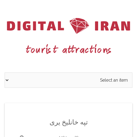
Ski
t
conten
تپه خانلیخ یری
29 مهر 1404