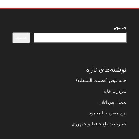
جستجو
جستجو
نوشته‌های تازه
خانه فیض (عصمت السلطنه)
سردرب خانه
یخچال پیرداغلان
برج مقبره بابا محمود
عمارت تقاطع حافظ و جمهوری