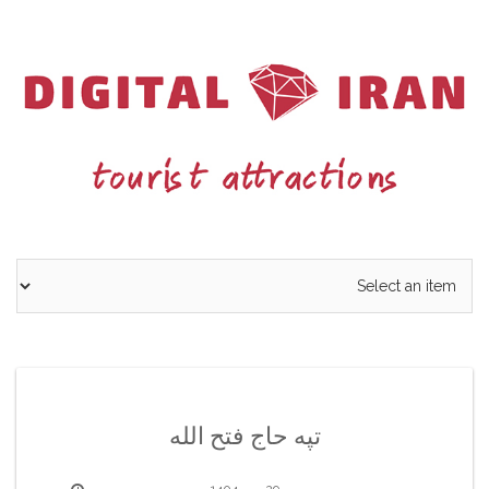
Ski
t
conten
تپه حاج فتح الله
29 مهر 1404