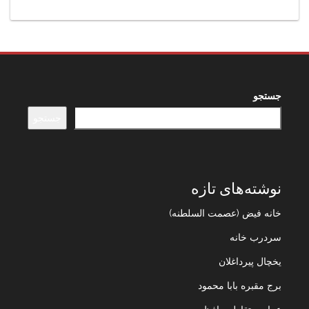
جستجو
جستجو
نوشته‌های تازه
خانه فیض (عصمت السلطنه)
سردرب خانه
یخچال پیرداغلان
برج مقبره بابا محمود