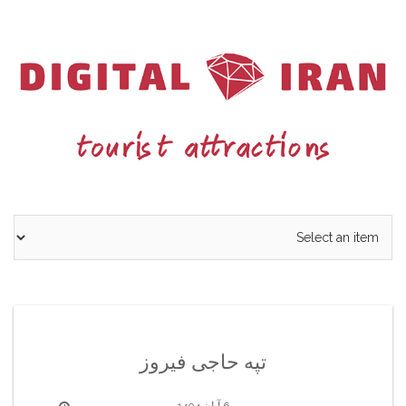
Ski
t
conten
تپه حاجی فیروز
6 آبان 1404