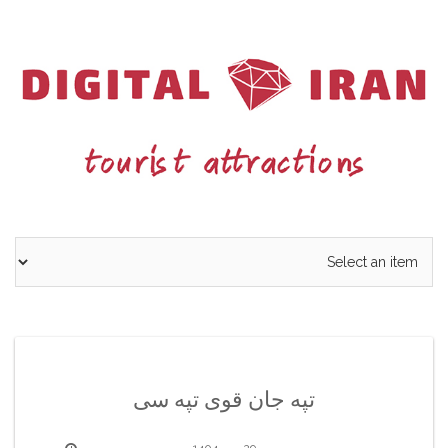
Ski
t
conten
تپه جان قوی تپه سی
29 مهر 1404