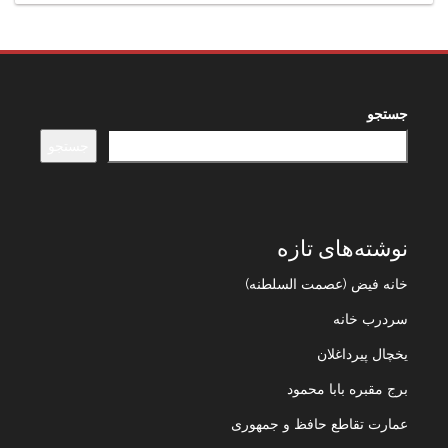
جستجو
جستجو
نوشته‌های تازه
خانه فیض (عصمت السلطنه)
سردرب خانه
یخچال پیرداغلان
برج مقبره بابا محمود
عمارت تقاطع حافظ و جمهوری