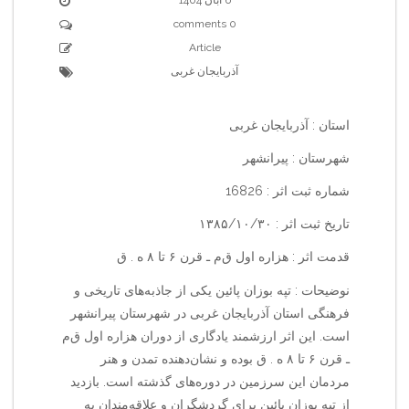
0 comments
Article
آذربایجان غربی
استان : آذربایجان غربی
شهرستان : پیرانشهر
شماره ثبت اثر : 16826
تاریخ ثبت اثر : ۱۳۸۵/۱۰/۳۰
قدمت اثر : هزاره اول ق‌م‌ ـ قرن ۶ تا ۸ ه . ق
نوضیحات : تپه بوزان پائین یکی از جاذبه‌های تاریخی و
فرهنگی استان آذربایجان غربی در شهرستان پیرانشهر
است. این اثر ارزشمند یادگاری از دوران هزاره اول ق‌م‌
ـ قرن ۶ تا ۸ ه . ق بوده و نشان‌دهنده تمدن و هنر
مردمان این سرزمین در دوره‌های گذشته است. بازدید
از تپه بوزان پائین برای گردشگران و علاقه‌مندان به