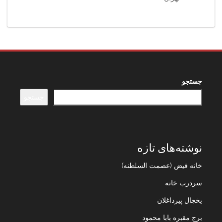
جستجو
جستجو
نوشته‌های تازه
خانه فیض (عصمت السلطنه)
سردرب خانه
یخچال پیرداغلان
برج مقبره بابا محمود