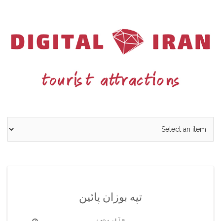
Ski
t
conten
تپه بوزان پائین
6 آبان 1404