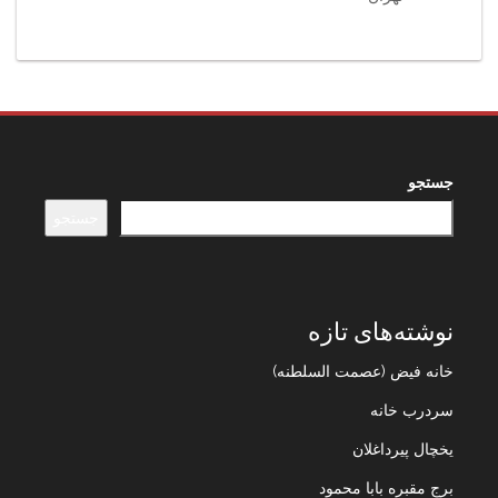
جستجو
جستجو
نوشته‌های تازه
خانه فیض (عصمت السلطنه)
سردرب خانه
یخچال پیرداغلان
برج مقبره بابا محمود