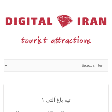
Ski
t
conten
تپه باغ آلتی ۱
29 مهر 1404