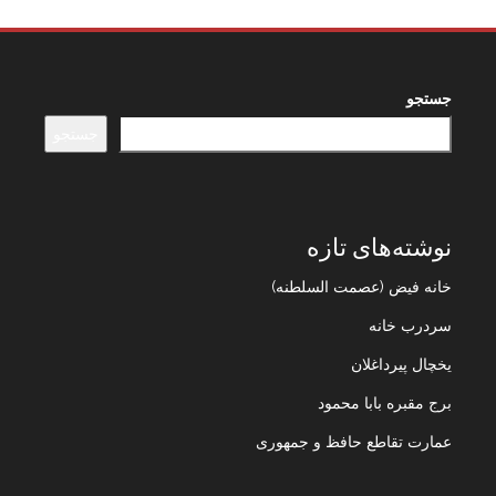
جستجو
جستجو
نوشته‌های تازه
خانه فیض (عصمت السلطنه)
سردرب خانه
یخچال پیرداغلان
برج مقبره بابا محمود
عمارت تقاطع حافظ و جمهوری