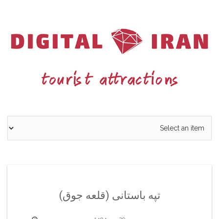
Ski
t
conten
تپه باستانی (قلعه جوق)
29 مهر 1404