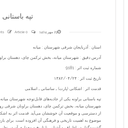
تپه باستانی ب
29 مهر 1404
0 comments
Article
استان : آذربایجان شرقی شهرستان : میانه
آدرس دقیق : شهرستان میانه، بخش ترکمن چای، دهستان براو
شماره ثبت اثر : 9181
تاریخ ثبت اثر : ۱۳۸۲/۰۴/۲۴
قدمت اثر : اشکانی (پارت) ـ ساسانی ـ اسلامی
تپه باستانی براونه یکی از جاذبه‌های قابل‌توجه شهرستان میان
شهرستان میانه، بخش ترکمن چای، دهستان براونان شرقی روستای
از دسترسی و موقعیت آن خوششان می‌آید. قدمت اثر به اشکان
موضوع به اهمیت تاریخی و فرهنگی آن افزوده است. برای بازدی
گشت‌وگذار در اطراف و آشنایی با تاریخ و معماری آن در نظر بگ