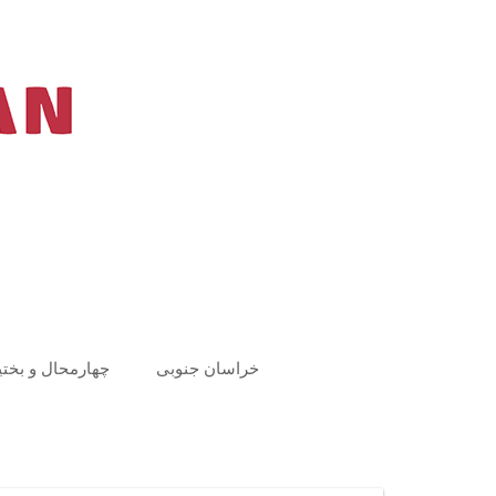
Ski
t
conten
خراسان جنوبی
چهارمحال و بختی