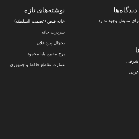
دیدگاه‌ها
نوشته‌های تازه
رای نمایش وجود ندارد.
خانه فیض (عصمت السلطنه)
سردرب خانه
یخچال پیرداغلان
ا
برج مقبره بابا محمود
ن شرقی
عمارت تقاطع حافظ و جمهوری
 غربی