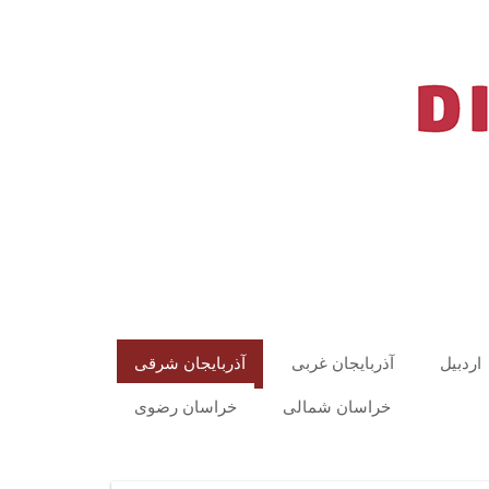
اردبیل
آذربایجان غربی
آذربایجان شرقی
خراسان شمالی
خراسان رضوی