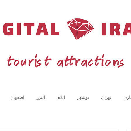
اری
تهران
بوشهر
ایلام
البرز
اصفهان