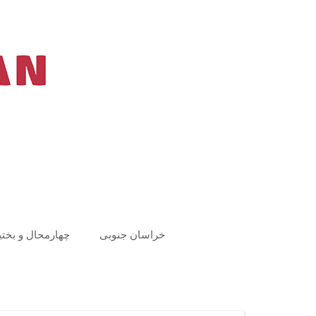
Ski
t
conten
خراسان جنوبی
چهارمحال و بختی