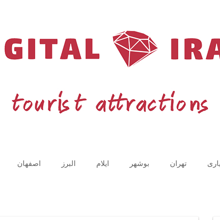
اری
تهران
بوشهر
ایلام
البرز
اصفهان