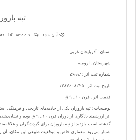
تپه بارور
6 آبان 1404
0 comments
Article
استان : آذربایجان غربی
شهرستان : ارومیه
شماره ثبت اثر : 23557
تاریخ ثبت اثر : ۱۳۸۷/۰۸/۲۵
قدمت اثر : قرن ۱۰ ـ ۹ ق
نوضیحات : تپه باروران یکی از جاذبه‌های تاریخی و فرهنگی اس
اثر ارزشمند یادگاری از دوران قر
گذشته است. بازدید از تپه باروران برای گردشگران و علاقه‌مندان
شمار می‌رود. معماری خاص و موقعیت طبیعی این مکان، آن ر
ایران تبدیل کرده است.