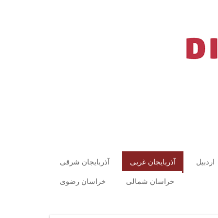
اردبیل
آذربایجان غربی
آذربایجان شرقی
خراسان شمالی
خراسان رضوی