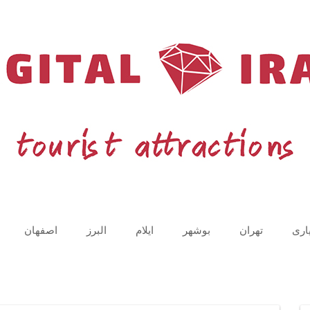
اری
تهران
بوشهر
ایلام
البرز
اصفهان