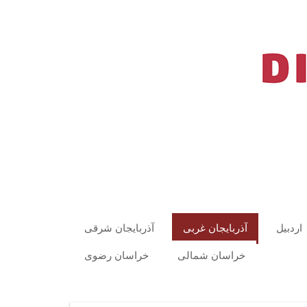
اردبیل
آذربایجان غربی
آذربایجان شرقی
خراسان شمالی
خراسان رضوی