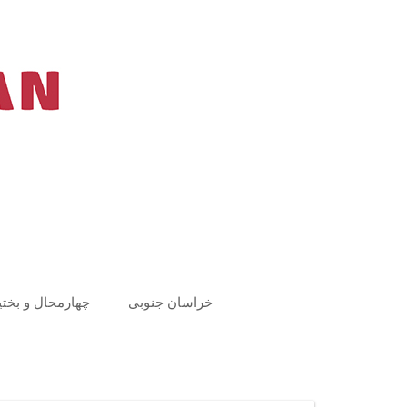
Ski
t
conten
خراسان جنوبی
چهارمحال و بختی