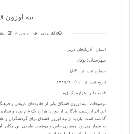
تپه اوزون ق
6 آبان 1404
0 comments
Article
استان : آذربایجان غربی
شهرستان : بوکان
شماره ثبت اثر : 588
تاریخ ثبت اثر : ۱۳۴۵/۱۰/۱۶
قدمت اثر : هزاره یک ق‌م‌
نوضیحات : تپه اوزون قشلاق یکی از جاذبه‌های تاریخی و فرهن
این اثر ارزشمند یادگاری از دوران هزاره یک ق‌م‌ بوده و نشان‌
گذشته است. بازدید از تپه اوزون قشلاق برای گردشگران و علاقه‌
به شمار می‌رود. معماری خاص و موقعیت طبیعی این مکان، آن
شمال‌غرب ایران تبدیل کرده است.