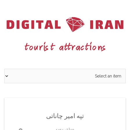
Ski
t
conten
تپه امیر چاناتی
10 آبان 1404