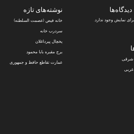
دیدگاه‌ها
نوشته‌های تازه
رای نمایش وجود ندارد.
خانه فیض (عصمت السلطنه)
سردرب خانه
یخچال پیرداغلان
ا
برج مقبره بابا محمود
ن شرقی
عمارت تقاطع حافظ و جمهوری
 غربی