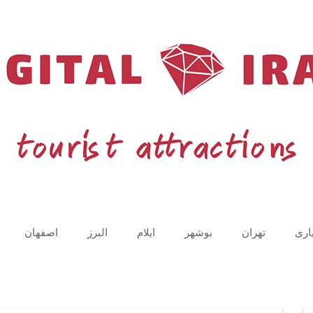
اری
تهران
بوشهر
ایلام
البرز
اصفهان