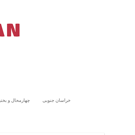
Ski
t
conten
خراسان جنوبی
چهارمحال و بختی