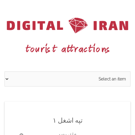
Ski
t
conten
تپه اشغل ۱
6 آبان 1404