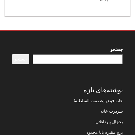
جستجو
جستجو
نوشته‌های تازه
خانه فیض (عصمت السلطنه)
سردرب خانه
یخچال پیرداغلان
برج مقبره بابا محمود