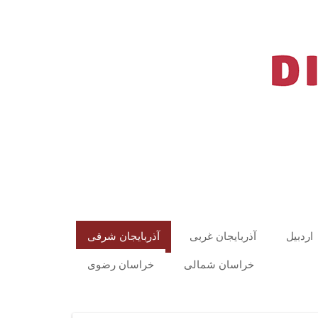
اردبیل
آذربایجان غربی
آذربایجان شرقی
خراسان شمالی
خراسان رضوی