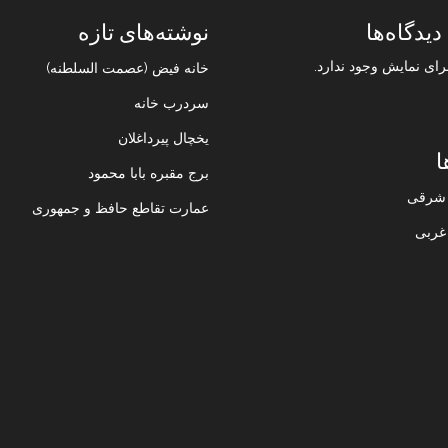
دیدگاه‌ها
نوشته‌های تازه
رای نمایش وجود ندارد.
خانه فیض (عصمت السلطنه)
سردرب خانه
یخچال پیرداغلان
ا
برج مقبره بابا محمود
ن شرقی
عمارت تقاطع حافظ و جمهوری
 غربی