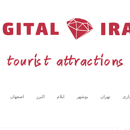
اری
تهران
بوشهر
ایلام
البرز
اصفهان