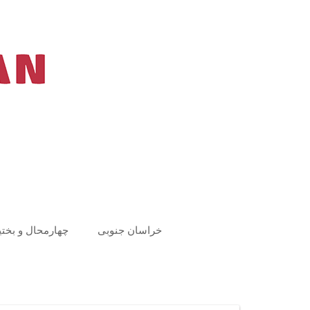
Ski
t
conten
خراسان جنوبی
چهارمحال و بختی