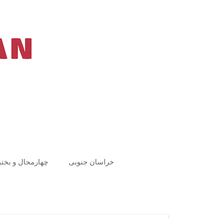
Ski
t
conten
خراسان جنوبی
چهارمحال و بختی