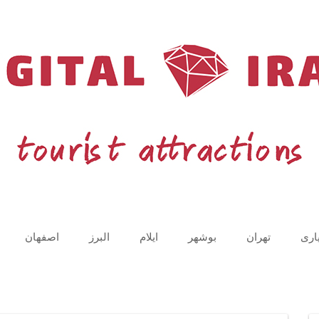
اری
تهران
بوشهر
ایلام
البرز
اصفهان