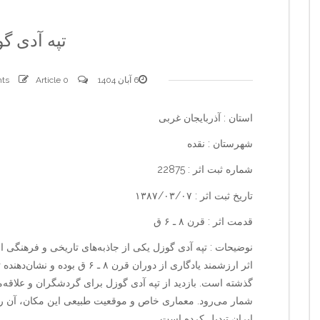
تپه آدی گ
6 آبان 1404
0 comments
Article
استان : آذربایجان غربی
شهرستان : نقده
شماره ثبت اثر : 22875
تاریخ ثبت اثر : ۱۳۸۷/۰۳/۰۷
قدمت اثر : قرن ۸ ـ ۶ ق
نوضیحات : تپه آدی گوزل یکی از جاذبه‌های تاریخی و فرهنگی 
اثر ارزشمند یادگاری از دوران قرن 
گذشته است. بازدید از تپه آدی گوزل برای گردشگران و علاقه‌مندا
شمار می‌رود. معماری خاص و موقعیت طبیعی این مکان، آن ر
ایران تبدیل کرده است.