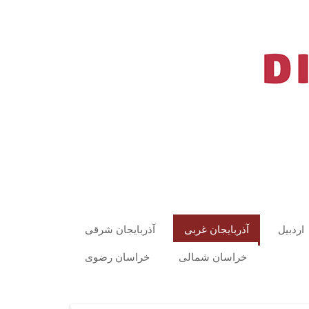
اردبیل
آذربایجان غربی
آذربایجان شرقی
خراسان شمالی
خراسان رضوی