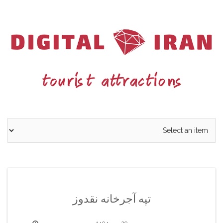
Ski
t
conten
تپه آجرخانه نقدوز
29 مهر 1404