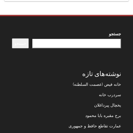
جستجو
جستجو
نوشته‌های تازه
خانه فیض (عصمت السلطنه)
سردرب خانه
یخچال پیرداغلان
برج مقبره بابا محمود
عمارت تقاطع حافظ و جمهوری