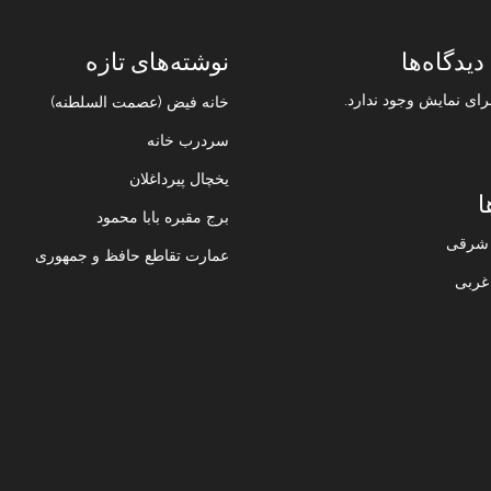
دیدگاه‌ها
نوشته‌های تازه
رای نمایش وجود ندارد.
خانه فیض (عصمت السلطنه)
سردرب خانه
یخچال پیرداغلان
ا
برج مقبره بابا محمود
ن شرقی
عمارت تقاطع حافظ و جمهوری
 غربی