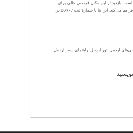
 است. بازدید از این مکان فرصتی عالی برای
آشنایی با فرهنگ محلی، عکاسی و پیاده‌روی در فضای تاریخی فراهم می‌کند. این بنا با شمارهٔ ثبت 20337 در
های اردبیل, تور اردبیل, راهنمای سفر اردبیل
نویسید