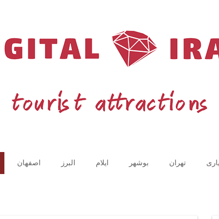
اری
تهران
بوشهر
ایلام
البرز
اصفهان