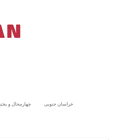
Ski
t
conten
خراسان جنوبی
چهارمحال و بختی