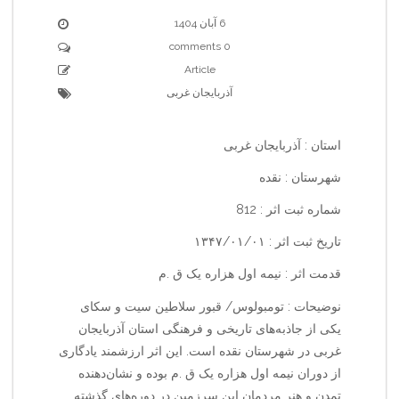
6 آبان 1404
0 comments
Article
آذربایجان غربی
استان : آذربایجان غربی
شهرستان : نقده
شماره ثبت اثر : 812
تاریخ ثبت اثر : ۱۳۴۷/۰۱/۰۱
قدمت اثر : نیمه اول هزاره یک ق .م
نوضیحات : تومبولوس/ قبور سلاطین سیت و سکای
یکی از جاذبه‌های تاریخی و فرهنگی استان آذربایجان
غربی در شهرستان نقده است. این اثر ارزشمند یادگاری
از دوران نیمه اول هزاره یک ق .م بوده و نشان‌دهنده
تمدن و هنر مردمان این سرزمین در دوره‌های گذشته