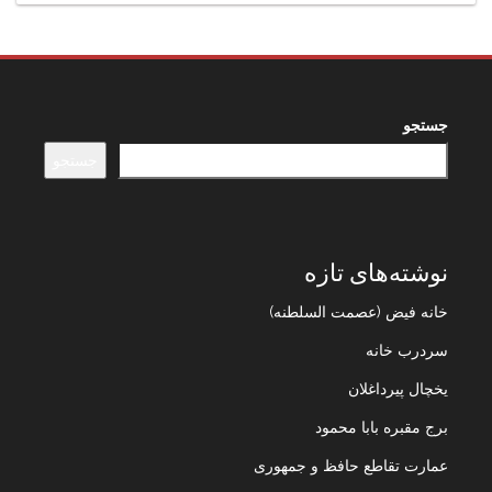
جستجو
جستجو
نوشته‌های تازه
خانه فیض (عصمت السلطنه)
سردرب خانه
یخچال پیرداغلان
برج مقبره بابا محمود
عمارت تقاطع حافظ و جمهوری