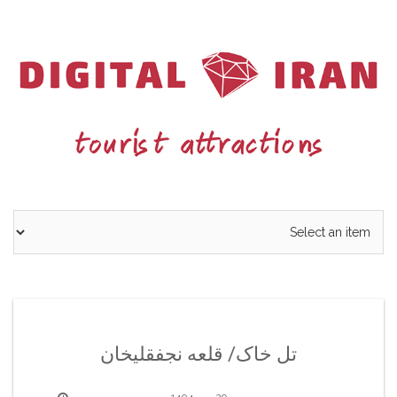
Ski
t
conten
تل خاک/ قلعه نجفقلیخان
29 مهر 1404