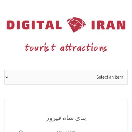
Ski
t
conten
بنای شاه فیروز
12 آبان 1404