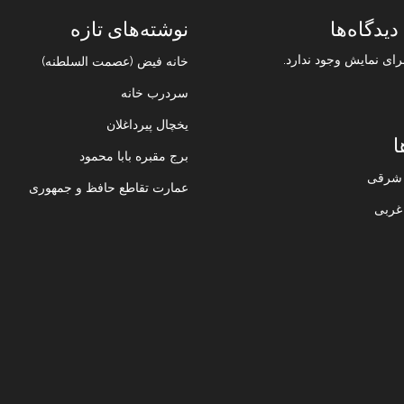
دیدگاه‌ها
نوشته‌های تازه
رای نمایش وجود ندارد.
خانه فیض (عصمت السلطنه)
سردرب خانه
یخچال پیرداغلان
ا
برج مقبره بابا محمود
ن شرقی
عمارت تقاطع حافظ و جمهوری
 غربی