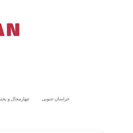
Ski
t
conten
خراسان جنوبی
چهارمحال و بختی