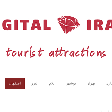
اری
تهران
بوشهر
ایلام
البرز
اصفهان