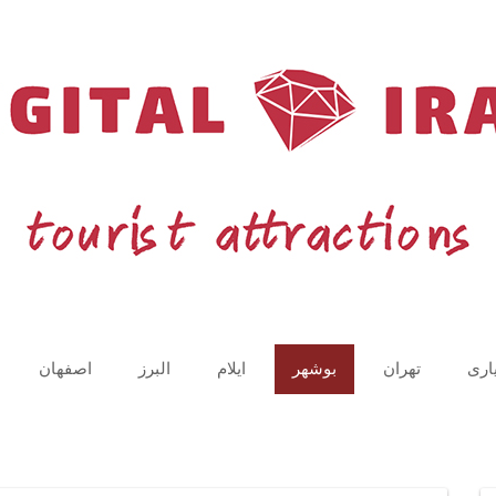
اری
تهران
بوشهر
ایلام
البرز
اصفهان