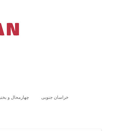
Ski
t
conten
خراسان جنوبی
چهارمحال و بختی