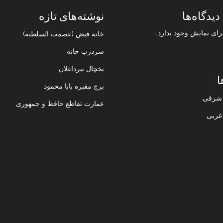
دیدگاه‌ها
نوشته‌های تازه
رای نمایش وجود ندارد.
خانه فیض (عصمت السلطنه)
سردرب خانه
یخچال پیرداغلان
ا
برج مقبره بابا محمود
ن شرقی
عمارت تقاطع حافظ و جمهوری
 غربی