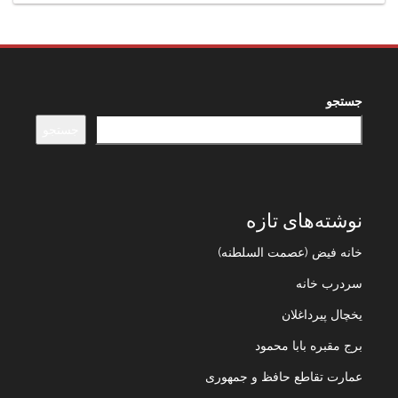
جستجو
جستجو
نوشته‌های تازه
خانه فیض (عصمت السلطنه)
سردرب خانه
یخچال پیرداغلان
برج مقبره بابا محمود
عمارت تقاطع حافظ و جمهوری