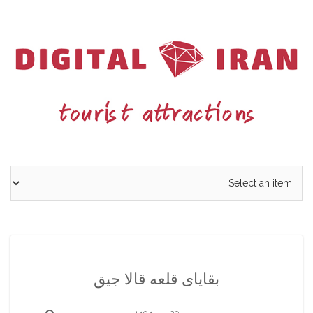
Ski
t
conten
بقایای قلعه قالا جیق
29 مهر 1404