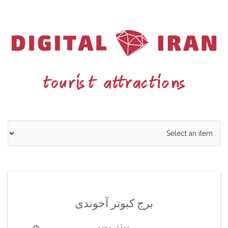
Ski
t
conten
برج کبوتر آخوندی
12 آبان 1404