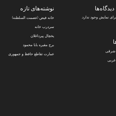
دیدگاه‌ها
نوشته‌های تازه
رای نمایش وجود ندارد.
خانه فیض (عصمت السلطنه)
سردرب خانه
یخچال پیرداغلان
ا
برج مقبره بابا محمود
ن شرقی
عمارت تقاطع حافظ و جمهوری
 غربی