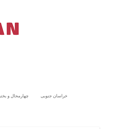
Ski
t
conten
خراسان جنوبی
چهارمحال و بختی