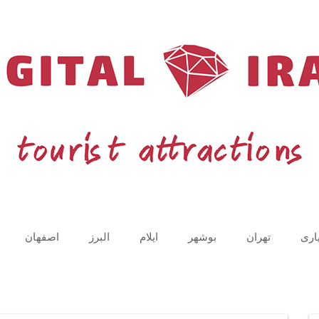
اری
تهران
بوشهر
ایلام
البرز
اصفهان