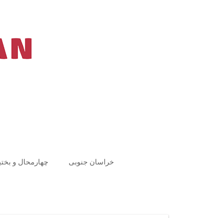
Ski
t
conten
خراسان جنوبی
چهارمحال و بختی