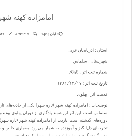
امامزاده کهنه شهر
6 آبان 1404
0 comments
Article
استان : آذربایجان غربی
شهرستان : سلماس
شماره ثبت اثر : 7858
تاریخ ثبت اثر : ۱۳۸۱/۱۲/۱۷
قدمت اثر : پهلوی
نوضیحات : امامزاده کهنه شهر (تازه شهر) یکی از جاذبه‌های ت
سلماس است. این اثر ارزشمند یادگاری از دوران پهلوی بوده و
دوره‌های گذشته است. بازدید از امامزاده کهنه شهر (تازه شهر) 
تجربه‌ای دل‌انگیز و آموزنده به شمار می‌رود. معماری خاص و 
مهم گردشگری در شمال‌غرب ایران تبدیل کرده است.