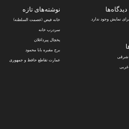
دیدگاه‌ها
نوشته‌های تازه
رای نمایش وجود ندارد.
خانه فیض (عصمت السلطنه)
سردرب خانه
یخچال پیرداغلان
ا
برج مقبره بابا محمود
ن شرقی
عمارت تقاطع حافظ و جمهوری
 غربی