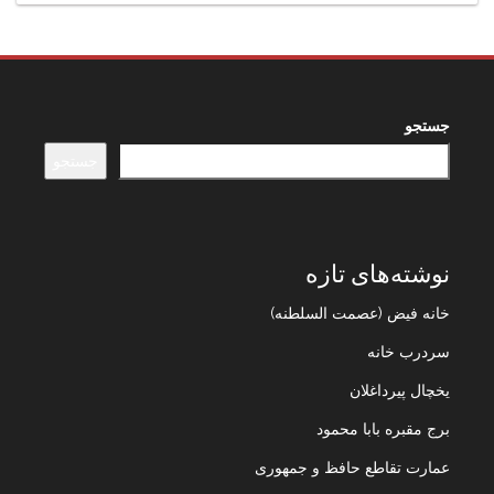
جستجو
جستجو
نوشته‌های تازه
خانه فیض (عصمت السلطنه)
سردرب خانه
یخچال پیرداغلان
برج مقبره بابا محمود
عمارت تقاطع حافظ و جمهوری