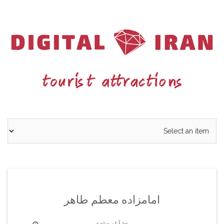
Ski
t
conten
امامزاده معطم طاهر
25 آبان 1404