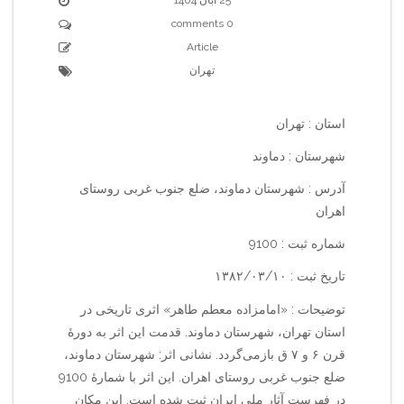
0 comments
Article
تهران
استان : تهران
شهرستان : دماوند
آدرس : شهرستان دماوند، ضلع جنوب غربی روستای
اهران
شماره ثبت : 9100
تاریخ ثبت : ۱۳۸۲/۰۳/۱۰
توضیحات : «امامزاده معطم طاهر» اثری تاریخی در
استان تهران، شهرستان دماوند. قدمت این اثر به دورهٔ
قرن ۶ و ۷ ق بازمی‌گردد. نشانی اثر: شهرستان دماوند،
ضلع جنوب غربی روستای اهران. این اثر با شمارهٔ 9100
در فهرست آثار ملی ایران ثبت شده است. این مکان