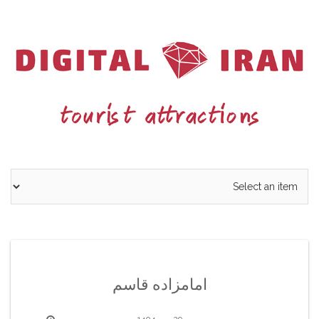
Ski
t
conten
امامزاده قاسم
29 مهر 1404