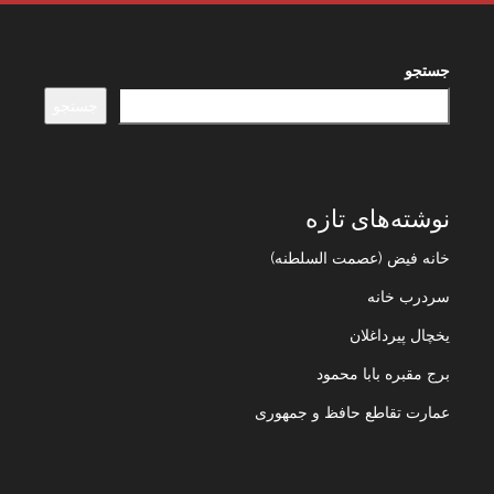
جستجو
جستجو
نوشته‌های تازه
خانه فیض (عصمت السلطنه)
سردرب خانه
یخچال پیرداغلان
برج مقبره بابا محمود
عمارت تقاطع حافظ و جمهوری