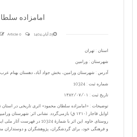
امامزاده سلطا
25 آبان 1404
0 comments
Article
استان : تهران
شهرستان : ورامین
آدرس : شهرستان ورامین، بخش جواد آباد، دهستان بهنام عرب
شماره ثبت : 10324
تاریخ ثبت : ۱۳۸۲/۰۷/۰۱
توضیحات : «امامزاده سلطان محمود» اثری تاریخی در استان ته
اوایل قاجار (۱۲۱۰ ق) بازمی‌گردد. نشانی اثر: شهرس
روستای خاوه. این اثر با شمارهٔ 24
و فرهنگی خود، برای گردشگران، پژوهشگران و دوستداران مع