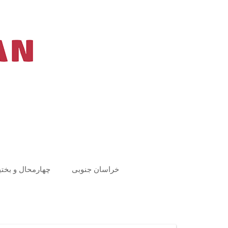
Ski
t
conten
خراسان جنوبی
چهارمحال و بختی