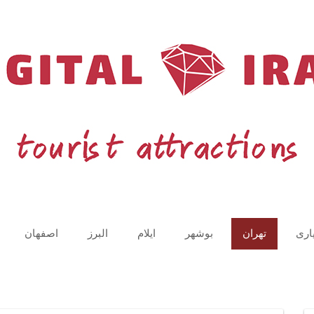
اری
تهران
بوشهر
ایلام
البرز
اصفهان