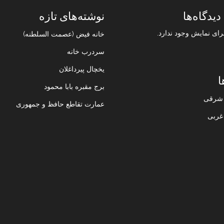
دیدگاه‌ها
نوشته‌های تازه
رای نمایش وجود ندارد.
خانه فیض (عصمت السلطنه)
سردرب خانه
یخچال پیرداغلان
ا
برج مقبره بابا محمود
ن شرقی
عمارت تقاطع حافظ و جمهوری
 غربی