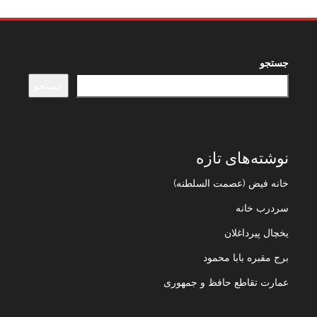
جستجو
جستجو
نوشته‌های تازه
خانه فیض (عصمت السلطنه)
سردرب خانه
یخچال پیرداغلان
برج مقبره بابا محمود
عمارت تقاطع حافظ و جمهوری