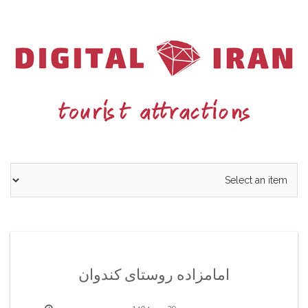
Ski
t
conten
امامزاده روستای کندوان
29 مهر 1404