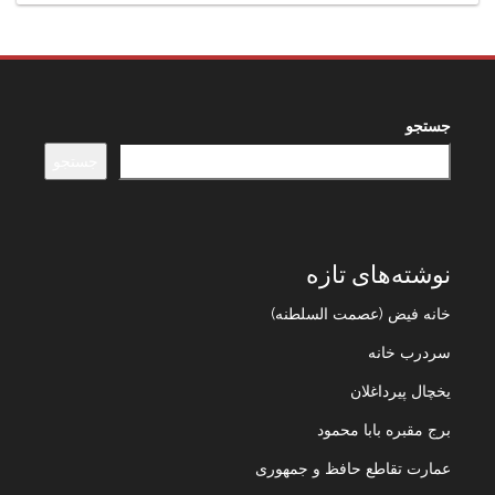
جستجو
جستجو
نوشته‌های تازه
خانه فیض (عصمت السلطنه)
سردرب خانه
یخچال پیرداغلان
برج مقبره بابا محمود
عمارت تقاطع حافظ و جمهوری