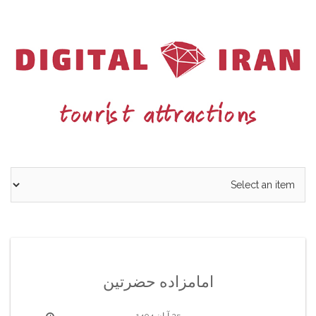
Ski
t
conten
امامزاده حضرتین
25 آبان 1404