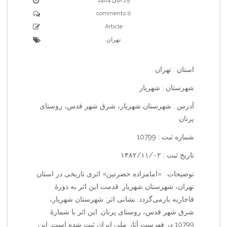
0 comments
Article
تهران
استان : تهران
شهرستان : شهریار
آدرس : شهرستان شهریار، شرق شهر قدس، روستای
پرنان
شماره ثبت : 10799
تاریخ ثبت : ۱۳۸۲/۱۱/۰۲
توضیحات : «امامزاده حضرتین» اثری تاریخی در استان
تهران، شهرستان شهریار. قدمت این اثر به دورهٔ
قاجاریه بازمی‌گردد. نشانی اثر: شهرستان شهریار،
شرق شهر قدس، روستای پرنان. این اثر با شمارهٔ
10799 در فهرست آثار ملی ایران ثبت شده است. این