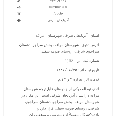
0 comments
Article
آذربایجان شرقی
استان : آذربایجان شرقی شهرستان : مراغه
آدرس دقیق : شهرستان مراغه، بخش سراجو، دهستان
سراجوی شرقی، روستای صومه سفلی
شماره ثبت اثر : 23621
تاریخ ثبت اثر : ۱۳۸۷/۰۸/۲۵
قدمت اثر : هزاره ۴ و ۳ ق‌م‌
اددی تپه الف یکی از جاذبه‌های قابل‌توجه شهرستان
مراغه در استان آذربایجان شرقی است. این مکان در
شهرستان مراغه، بخش سراجو، دهستان سراجوی
شرقی، روستای صومه سفلی قرار دارد و
بازدیدکنندگان معمولاً از دسترسی و موقعیت آن