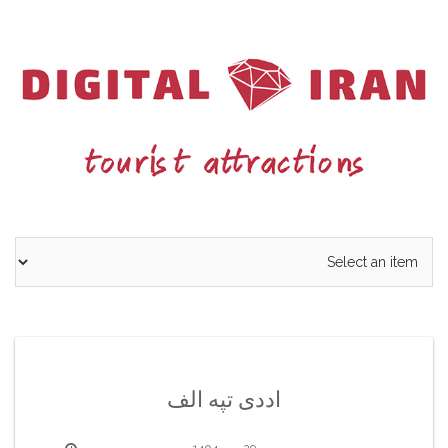
Ski
t
conten
اددی تپه الف
29 مهر 1404