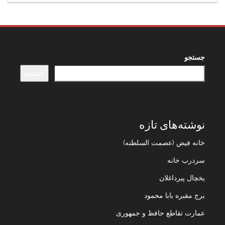
جستجو
جستجو
نوشته‌های تازه
خانه فیض (عصمت السلطنه)
سردرب خانه
یخچال پیرداغلان
برج مقبره بابا محمود
عمارت تقاطع حافظ و جمهوری