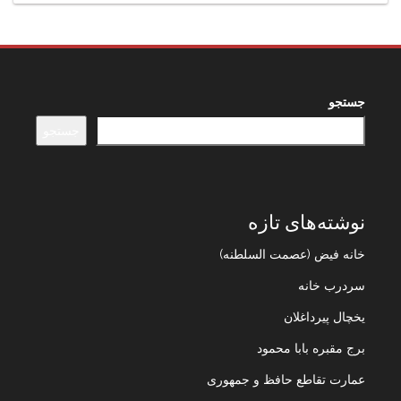
جستجو
جستجو
نوشته‌های تازه
خانه فیض (عصمت السلطنه)
سردرب خانه
یخچال پیرداغلان
برج مقبره بابا محمود
عمارت تقاطع حافظ و جمهوری