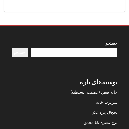
جستجو
جستجو
نوشته‌های تازه
خانه فیض (عصمت السلطنه)
سردرب خانه
یخچال پیرداغلان
برج مقبره بابا محمود