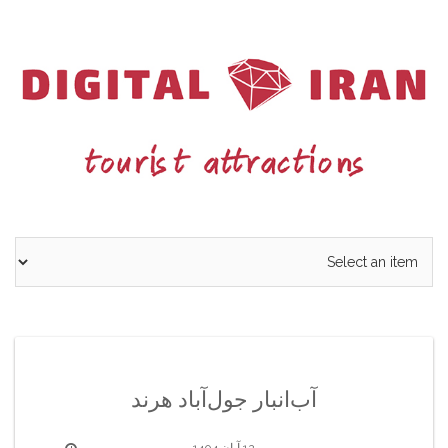
Ski
t
conten
آب‌انبار جول‌آباد هرند
12 آبان 1404