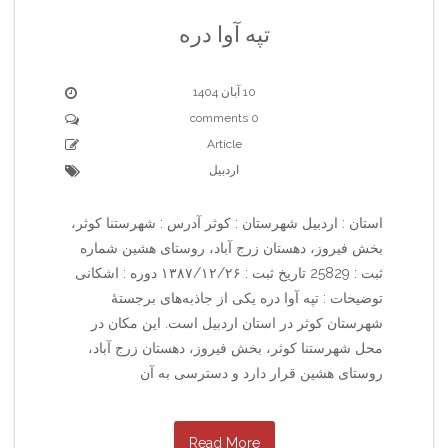
تپه آوا دره
10 آبان 1404
0 comments
Article
اردبیل
استان : اردبیل شهرستان : کوثر آدرس : شهرستنا کوثر،
بخش فیروز، دهستان زرج آباد، روستای هشین شماره
ثبت : 25829 تاریخ ثبت : ۱۳۸۷/۱۲/۲۶ دوره : اشکانی
توضیحات : تپه آوا دره یکی از جاذبه‌های برجستهٔ
شهرستان کوثر در استان اردبیل است. این مکان در
محل شهرستنا کوثر، بخش فیروز، دهستان زرج آباد،
روستای هشین قرار دارد و دسترسی به آن
Read More