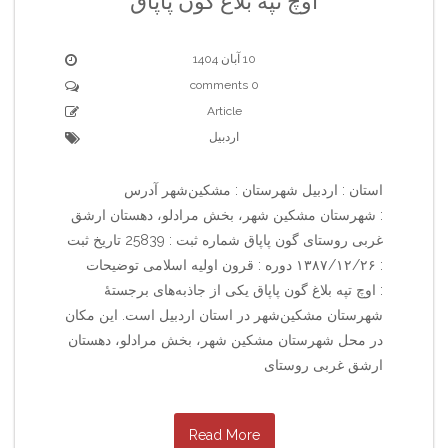
اوچ تپه بلاغ گون پاپاق
10 آبان 1404
0 comments
Article
اردبیل
استان : اردبیل شهرستان : مشکین‌شهر آدرس
: شهرستان مشکین شهر، بخش مرادلو، دهستان ارشق
غربی روستای گون پاپاق شماره ثبت : 25839 تاریخ ثبت
: ۱۳۸۷/۱۲/۲۶ دوره : قرون اولیه اسلامی توضیحات
: اوچ تپه بلاغ گون پاپاق یکی از جاذبه‌های برجستهٔ
شهرستان مشکین‌شهر در استان اردبیل است. این مکان
در محل شهرستان مشکین شهر، بخش مرادلو، دهستان
ارشق غربی روستای
Read More