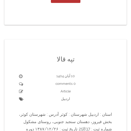
تپه قالا
10 آبان 1404
0 comments
Article
اردبیل
استان : اردبیل شهرستان : کوثر آدرس : شهرستان کوثر،
بخش فیروز، دهستان سنجبد جنوبی، روستای مشکول
شماره ثبت : 25837 تاریخ ثبت : ۱۳۸۷/۱۲/۲۶ دوره