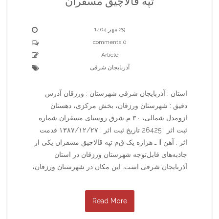
تپه قالاچیق مسقران
29 مهر 1404
0 comments
Article
آذربایجان شرقی
استان : آذربایجان شرقی شهرستان : ورزقان آدرس
دقیق : شهرستان ورزقان، بخش مرکزی، دهستان
ازومدل شمالی، ۳۰ م شرق روستای مسقران شماره
ثبت اثر : 26425 تاریخ ثبت اثر : ۱۳۸۷/۱۲/۲۷ قدمت
اثر : آهن II ـ هزاره یک ق‌م‌ تپه قالاچیق مسقران یکی از
جاذبه‌های قابل‌توجه شهرستان ورزقان در استان
آذربایجان شرقی است. این مکان در شهرستان ورزقان،
Read More