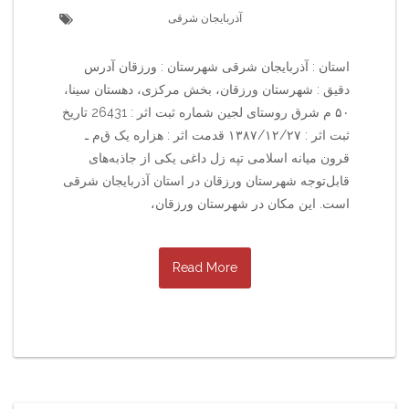
آذربایجان شرقی
استان : آذربایجان شرقی شهرستان : ورزقان آدرس
دقیق : شهرستان ورزقان، بخش مرکزی، دهستان سینا،
۵۰ م شرق روستای لجین شماره ثبت اثر : 26431 تاریخ
ثبت اثر : ۱۳۸۷/۱۲/۲۷ قدمت اثر : هزاره یک ق‌م‌ ـ
قرون میانه اسلامی تپه زل داغی یکی از جاذبه‌های
قابل‌توجه شهرستان ورزقان در استان آذربایجان شرقی
است. این مکان در شهرستان ورزقان،
Read More