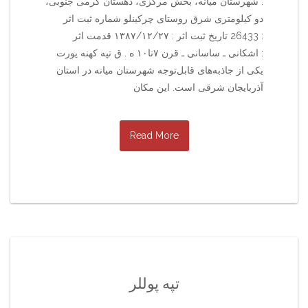
: شهرستان میانه، بخش مرکزی، دهستان گرمی جنوبی،
دو کیلومتری شرق روستای چرکینلو شماره ثبت اثر
: 26433 تاریخ ثبت اثر : ۱۳۸۷/۱۲/۲۷ قدمت اثر
: اشکانی ـ ساسانی ـ قرن ۷تا۱۰ ه . ق تپه کهنه یورت
یکی از جاذبه‌های قابل‌توجه شهرستان میانه در استان
آذربایجان شرقی است. این مکان
Read More
تپه پوللر