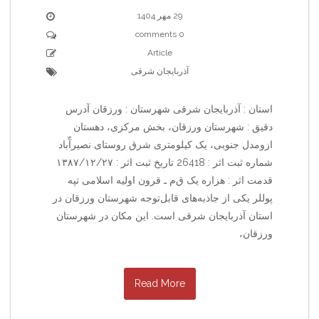
29 مهر 1404
0 comments
Article
آذربایجان شرقی
استان : آذربایجان شرقی شهرستان : ورزقان آدرس
دقیق : شهرستان ورزقان، بخش مرکزی، دهستان
ازومدل جنوبی، یک کیلومتری شرق روستای نصیرآّباد
شماره ثبت اثر : 26418 تاریخ ثبت اثر : ۱۳۸۷/۱۲/۲۷
قدمت اثر : هزاره یک ق‌م‌ ـ قرون اولیه اسلامی تپه
پوللر یکی از جاذبه‌های قابل‌توجه شهرستان ورزقان در
استان آذربایجان شرقی است. این مکان در شهرستان
ورزقان،
Read More