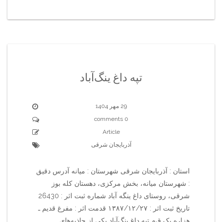
تپه داغ ینگ‌آباد
29 مهر 1404
0 comments
Article
آذربایجان شرقی
استان : آذربایجان شرقی شهرستان : میانه آدرس دقیق
: شهرستان میانه، بخش مرکزی، دهستان کله بوز
شرقی، روستای داغ ینگه آباد شماره ثبت اثر : 26430
تاریخ ثبت اثر : ۱۳۸۷/۱۲/۲۷ قدمت اثر : مفرغ قدیم ـ
هزاره یک ق‌م‌ تپه داغ ینگ‌آباد یکی از جاذبه‌های