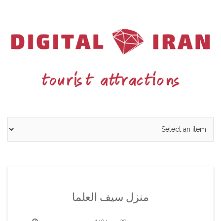
Ski
t
conten
منزل سیف العلما
29 مهر 1404