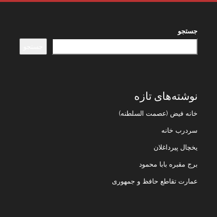
جستجو
جستجو
نوشته‌های تازه
خانه فیض (عصمت السلطنه)
سردرب خانه
یخچال پیرداغلان
برج مقبره بابا محمود
عمارت تقاطع حافظ و جمهوری